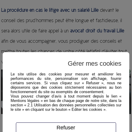
La procédure en cas le litige avec un salarié Lille
devant le
conseil des prud’hommes peut être longue et fastidieuse, il
sera alors utile de faire appel à un
avocat droit du travail Lille
afin de vous accompagner, vous prodiguer des conseils et
mettre toutes les chances de votre côté {et|afin] d’éviter tout
vice de procédure ou d’être débouté lors du jugement.
Gérer mes cookies
Le site utilise des cookies pour mesurer et améliorer les
performances du site, personnaliser son affichage, fournir
certains services. Si vous cliquez sur « Refuser », nous ne
déposerons que des cookies strictement nécessaires au bon
fonctionnement du site ou exemptés de consentement.
Vous pouvez changer d’avis à tout moment depuis le lien «
Mentions légales » en bas de chaque page de notre site, dans la
section « 2.1 Utilisation des données personnelles collectées sur
le site » en cliquant sur le bouton « Editer les cookies ».
Refuser