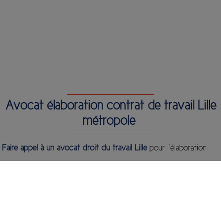
Avocat élaboration contrat de travail Lille
métropole
Faire appel à un avocat droit du travail Lille
pour l’élaboration
d’un contrat permettra d’avoir tous les conseils,
recommandations, ainsi que de veiller à respecter les bonnes
règles de sécurisation du contrat de travail entre le salarié et
l’employeur. Que ça soit pour un CDD (Contrat à durée