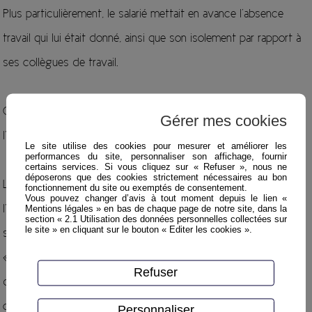
Plus particulièrement, le salarié mettait en avance l’absence
travail qui lui était donné, ainsi que son isolement par rapport à
ses collègues de travail.
Cet isolement et l’absence de travail avaient été constatés par
Gérer mes cookies
l’Inspection du travail.
Le site utilise des cookies pour mesurer et améliorer les
performances du site, personnaliser son affichage, fournir
certains services. Si vous cliquez sur « Refuser », nous ne
déposerons que des cookies strictement nécessaires au bon
La cour d’appel donne raison ici au salarié, en soulignant que
fonctionnement du site ou exemptés de consentement.
Vous pouvez changer d’avis à tout moment depuis le lien «
l’employeur n’avait apporté aucune réponse aux plaintes du
Mentions légales » en bas de chaque page de notre site, dans la
section « 2.1 Utilisation des données personnelles collectées sur
le site » en cliquant sur le bouton « Editer les cookies ».
salarié concernant l’absence de travail :
« Il est établi que M. X a fait part en vain, à plusieurs reprises,
Refuser
de sa désapprobation et des difficultés psychologiques que
cette situation entraînait mais qu’aucune réponse ne lui a été
Personnaliser