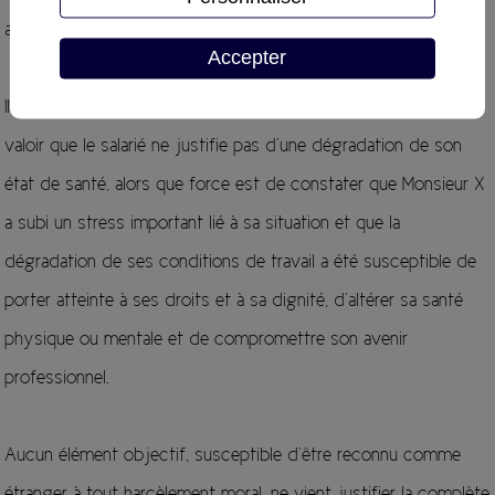
apportée.
Accepter
Il apparait en conséquence que Me G-H n’est pas fondé à faire
valoir que le salarié ne justifie pas d’une dégradation de son
état de santé, alors que force est de constater que Monsieur X
a subi un stress important lié à sa situation et que la
dégradation de ses conditions de travail a été susceptible de
porter atteinte à ses droits et à sa dignité, d’altérer sa santé
physique ou mentale et de compromettre son avenir
professionnel.
Aucun élément objectif, susceptible d’être reconnu comme
étranger à tout harcèlement moral, ne vient justifier la complète